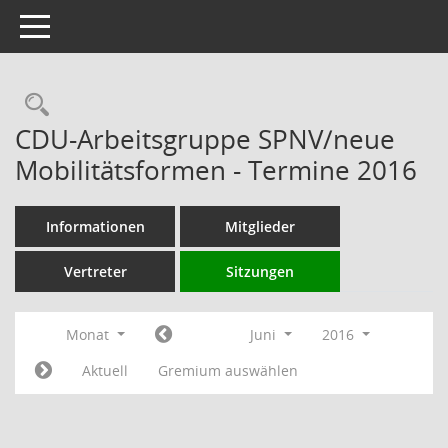
Toggle navigation
Rechercheauswahl
CDU-Arbeitsgruppe SPNV/neue
Mobilitätsformen - Termine 2016
Informationen
Mitglieder
Vertreter
Sitzungen
Monat
Juni
2016
Aktuell
Gremium auswählen