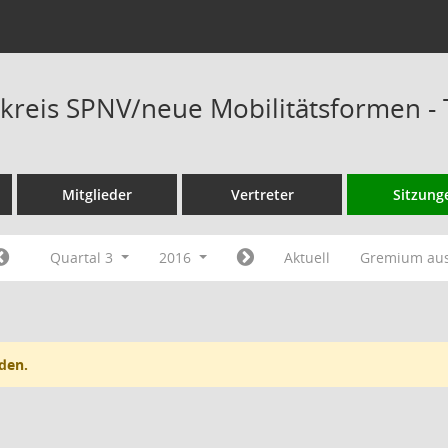
kreis SPNV/neue Mobilitätsformen -
Mitglieder
Vertreter
Sitzung
Quartal 3
2016
Aktuell
Gremium au
den.