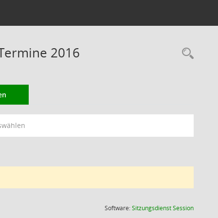
 Termine 2016
Rec
en
swählen
(Wird in
Software:
Sitzungsdienst
Session