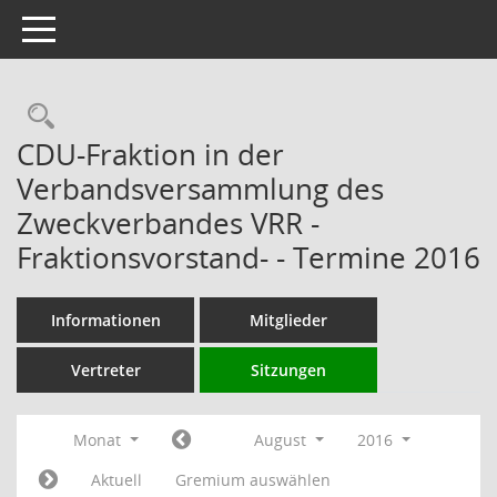
Toggle navigation
Rechercheauswahl
CDU-Fraktion in der
Verbandsversammlung des
Zweckverbandes VRR -
Fraktionsvorstand- - Termine 2016
Informationen
Mitglieder
Vertreter
Sitzungen
Monat
August
2016
Aktuell
Gremium auswählen