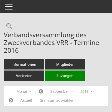
Toggle navigation
Rechercheauswahl
Verbandsversammlung des
Zweckverbandes VRR - Termine
2016
Informationen
Mitglieder
Vertreter
Sitzungen
Monat
September
2016
Aktuell
Gremium auswählen