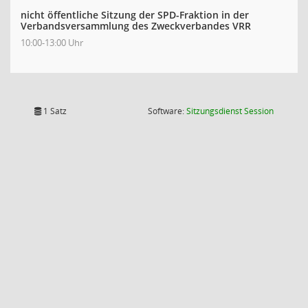
nicht öffentliche Sitzung der SPD-Fraktion in der
Verbandsversammlung des Zweckverbandes VRR
10:00-13:00 Uhr
(Wird in
1 Satz
Software:
Sitzungsdienst
Session