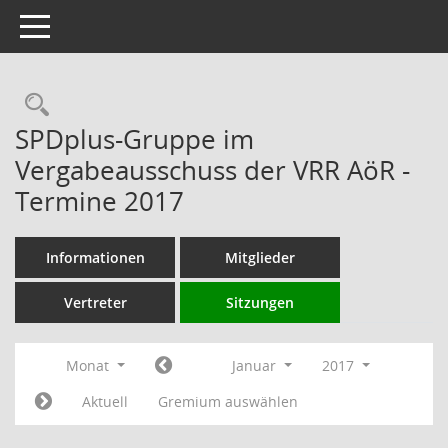
Toggle navigation
Rechercheauswahl
SPDplus-Gruppe im
Vergabeausschuss der VRR AöR -
Termine 2017
Informationen
Mitglieder
Vertreter
Sitzungen
Monat
Januar
2017
Aktuell
Gremium auswählen