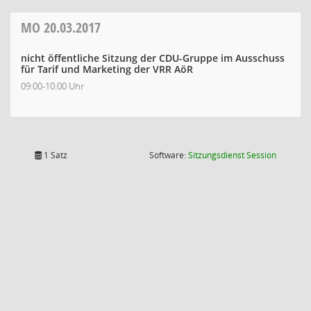
MO
20.03.2017
nicht öffentliche Sitzung der CDU-Gruppe im Ausschuss
für Tarif und Marketing der VRR AöR
09:00-10:00 Uhr
(Wird in
1 Satz
Software:
Sitzungsdienst
Session