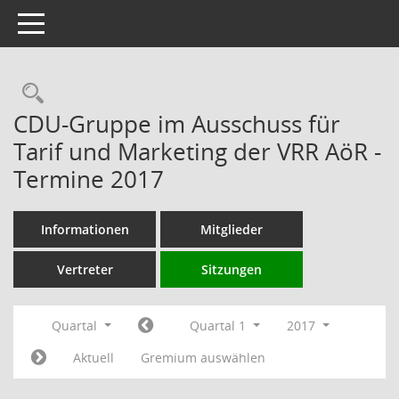
Toggle navigation
Rechercheauswahl
CDU-Gruppe im Ausschuss für
Tarif und Marketing der VRR AöR -
Termine 2017
Informationen
Mitglieder
Vertreter
Sitzungen
Quartal
Quartal 1
2017
Aktuell
Gremium auswählen