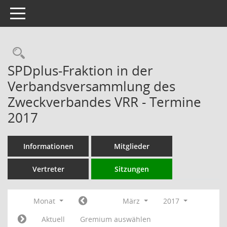
Toggle navigation
Rechercheauswahl
SPDplus-Fraktion in der
Verbandsversammlung des
Zweckverbandes VRR - Termine
2017
Informationen
Mitglieder
Vertreter
Sitzungen
Monat
März
2017
Aktuell
Gremium auswählen