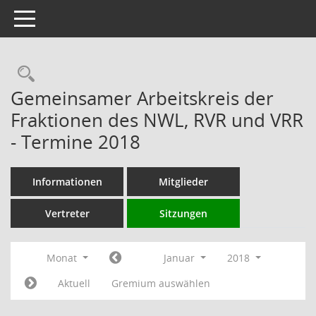
Toggle navigation
Rechercheauswahl
Gemeinsamer Arbeitskreis der
Fraktionen des NWL, RVR und VRR
- Termine 2018
Informationen
Mitglieder
Vertreter
Sitzungen
Monat
Januar
2018
Aktuell
Gremium auswählen