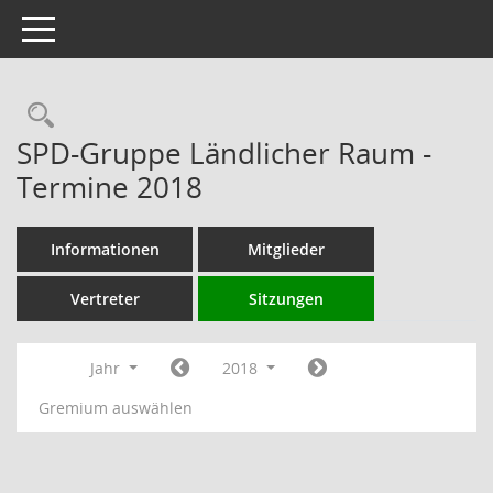
Toggle navigation
Rechercheauswahl
SPD-Gruppe Ländlicher Raum -
Termine 2018
Informationen
Mitglieder
Vertreter
Sitzungen
Jahr
2018
Gremium auswählen