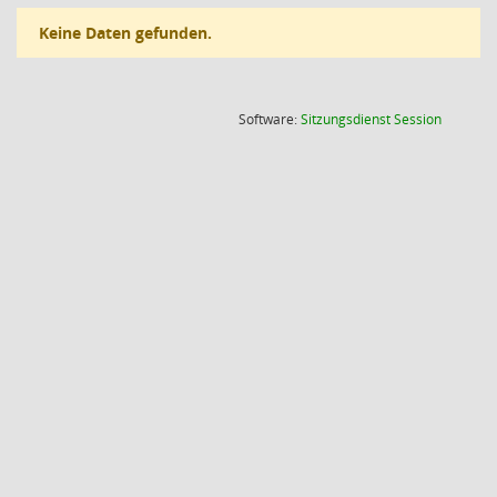
Keine Daten gefunden.
(Wird in
Software:
Sitzungsdienst
Session