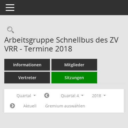
Toggle navigation
Rechercheauswahl
Arbeitsgruppe Schnellbus des ZV
VRR - Termine 2018
Informationen
Mitglieder
Vertreter
Sitzungen
Quartal
Quartal 4
2018
Aktuell
Gremium auswählen