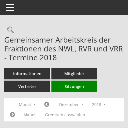
Toggle navigation
Rechercheauswahl
Gemeinsamer Arbeitskreis der
Fraktionen des NWL, RVR und VRR
- Termine 2018
Informationen
Mitglieder
Vertreter
Sitzungen
Monat
Dezember
2018
Aktuell
Gremium auswählen