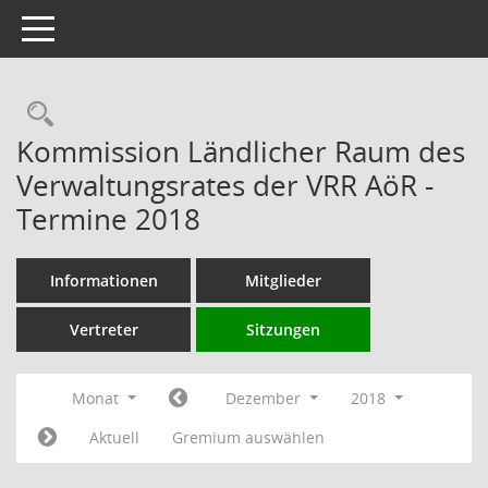
Toggle navigation
Rechercheauswahl
Kommission Ländlicher Raum des
Verwaltungsrates der VRR AöR -
Termine 2018
Informationen
Mitglieder
Vertreter
Sitzungen
Monat
Dezember
2018
Aktuell
Gremium auswählen