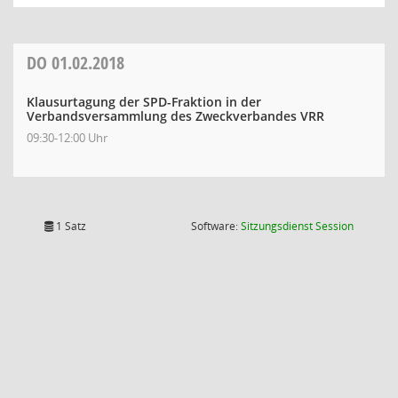
DO
01.02.2018
Klausurtagung der SPD-Fraktion in der
Verbandsversammlung des Zweckverbandes VRR
09:30-12:00 Uhr
(Wird in
1 Satz
Software:
Sitzungsdienst
Session