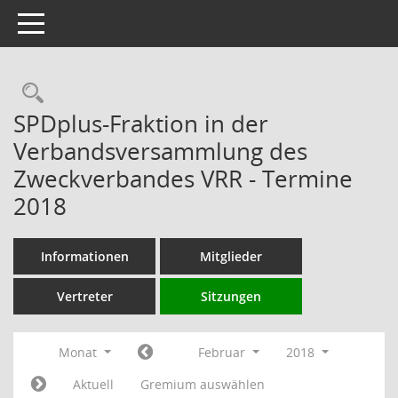
Toggle navigation
Rechercheauswahl
SPDplus-Fraktion in der
Verbandsversammlung des
Zweckverbandes VRR - Termine
2018
Informationen
Mitglieder
Vertreter
Sitzungen
Monat
Februar
2018
Aktuell
Gremium auswählen