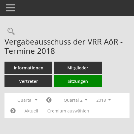
Toggle navigation
Rechercheauswahl
Vergabeausschuss der VRR AöR -
Termine 2018
Informationen
Mitglieder
Vertreter
Sitzungen
Quartal
Quartal 2
2018
Aktuell
Gremium auswählen