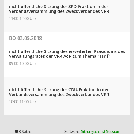
nicht öffentliche Sitzung der SPD-Fraktion in der
Verbandsversammlung des Zweckverbandes VRR
11:00-12:00 Uhr
DO
03.05.2018
nicht öffentliche Sitzung des erweiterten Präsidiums des
Verwaltungsrates der VRR AöR zum Thema "Tarif"
09:00-10:00 Uhr
nicht öffentliche Sitzung der CDU-Fraktion in der
Verbandsversammlung des Zweckverbandes VRR
10:00-11:00 Uhr
(Wird in
3 Sätze
Software:
Sitzungsdienst
Session