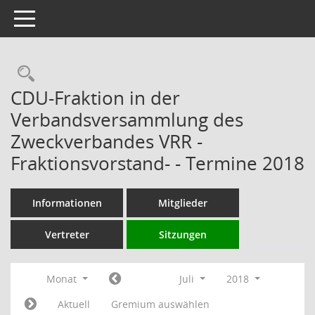
Toggle navigation
Rechercheauswahl
CDU-Fraktion in der
Verbandsversammlung des
Zweckverbandes VRR -
Fraktionsvorstand- - Termine 2018
Informationen
Mitglieder
Vertreter
Sitzungen
Monat
Juli
2018
Aktuell
Gremium auswählen