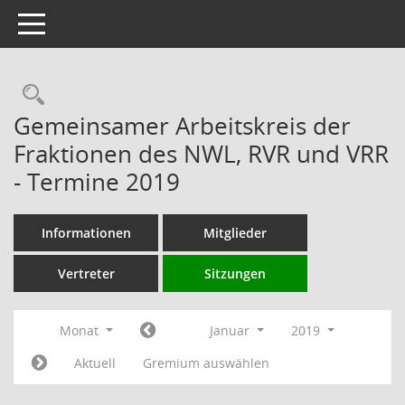
Toggle navigation
Rechercheauswahl
Gemeinsamer Arbeitskreis der
Fraktionen des NWL, RVR und VRR
- Termine 2019
Informationen
Mitglieder
Vertreter
Sitzungen
Monat
Januar
2019
Aktuell
Gremium auswählen