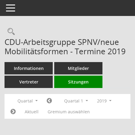
Toggle navigation
Rechercheauswahl
CDU-Arbeitsgruppe SPNV/neue
Mobilitätsformen - Termine 2019
Informationen
Mitglieder
Vertreter
Sitzungen
Quartal
Quartal 1
2019
Aktuell
Gremium auswählen