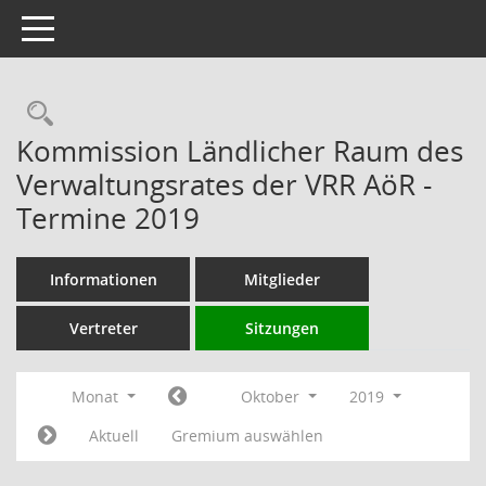
Toggle navigation
Rechercheauswahl
Kommission Ländlicher Raum des
Verwaltungsrates der VRR AöR -
Termine 2019
Informationen
Mitglieder
Vertreter
Sitzungen
Monat
Oktober
2019
Aktuell
Gremium auswählen