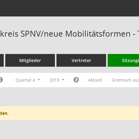
kreis SPNV/neue Mobilitätsformen -
Mitglieder
Vertreter
Sitzung
Quartal 4
2019
Aktuell
Gremium au
den.