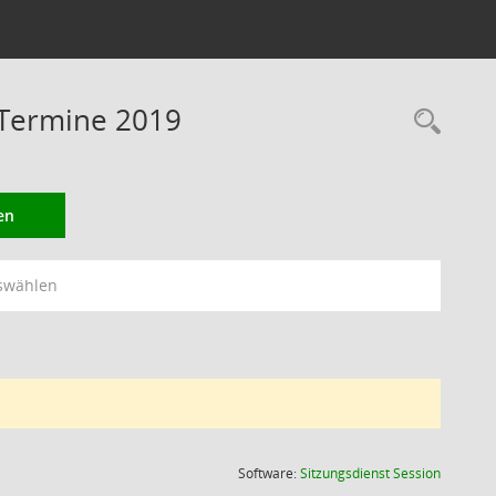
 Termine 2019
Rec
en
swählen
(Wird in
Software:
Sitzungsdienst
Session