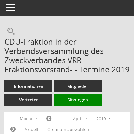
Toggle navigation
Rechercheauswahl
CDU-Fraktion in der
Verbandsversammlung des
Zweckverbandes VRR -
Fraktionsvorstand- - Termine 2019
Informationen
Mitglieder
Vertreter
Sitzungen
Monat
April
2019
Aktuell
Gremium auswählen