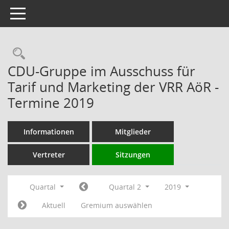
Toggle navigation
Rechercheauswahl
CDU-Gruppe im Ausschuss für
Tarif und Marketing der VRR AöR -
Termine 2019
Informationen
Mitglieder
Vertreter
Sitzungen
Quartal
Quartal 2
2019
Aktuell
Gremium auswählen