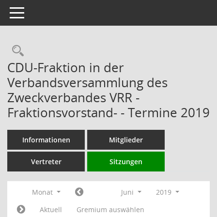
Toggle navigation
Rechercheauswahl
CDU-Fraktion in der
Verbandsversammlung des
Zweckverbandes VRR -
Fraktionsvorstand- - Termine 2019
Informationen
Mitglieder
Vertreter
Sitzungen
Monat
Juni
2019
Aktuell
Gremium auswählen