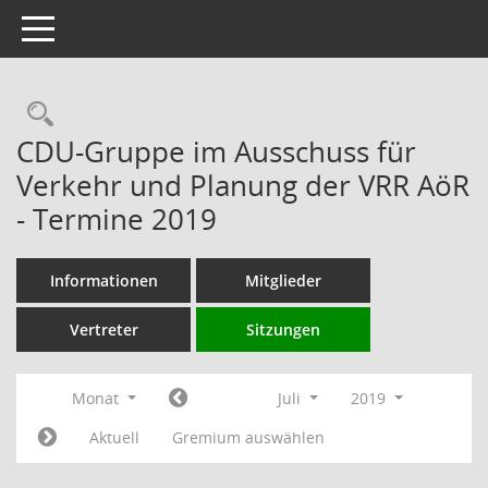
Toggle navigation
Rechercheauswahl
CDU-Gruppe im Ausschuss für
Verkehr und Planung der VRR AöR
- Termine 2019
Informationen
Mitglieder
Vertreter
Sitzungen
Monat
Juli
2019
Aktuell
Gremium auswählen