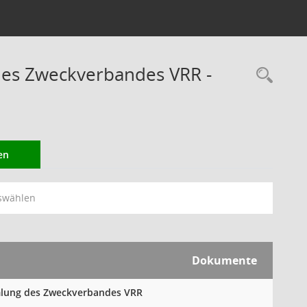
des Zweckverbandes VRR -
Rec
en
swählen
Dokumente
mmlung des Zweckverbandes VRR