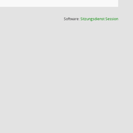
(Wird in
Software:
Sitzungsdienst
Session