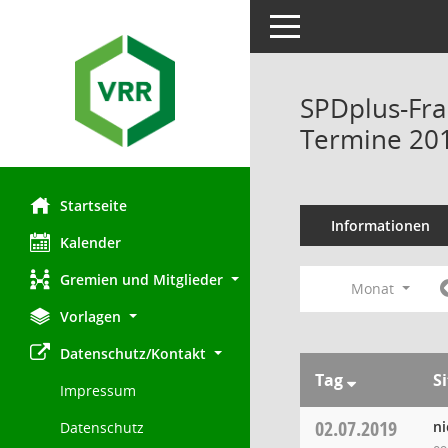
Toggle navigation
SPDplus-Fra
Termine 20
Startseite
Informationen
Kalender
Gremien und Mitglieder
Monat
Vorlagen
Datenschutz/Kontakt
Tag
S
Impressum
02.07.2019
ni
Datenschutz