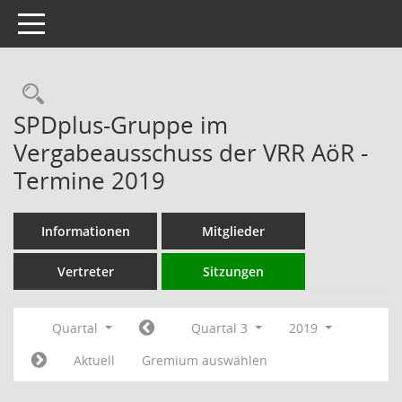
Toggle navigation
Rechercheauswahl
SPDplus-Gruppe im
Vergabeausschuss der VRR AöR -
Termine 2019
Informationen
Mitglieder
Vertreter
Sitzungen
Quartal
Quartal 3
2019
Aktuell
Gremium auswählen