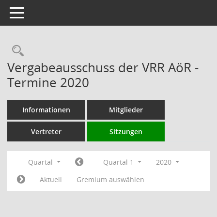
Toggle navigation
Rechercheauswahl
Vergabeausschuss der VRR AöR -
Termine 2020
Informationen
Mitglieder
Vertreter
Sitzungen
Quartal
Quartal 1
2020
Aktuell
Gremium auswählen