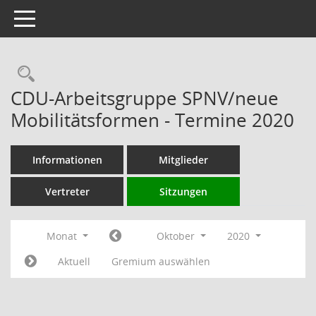
Toggle navigation
Rechercheauswahl
CDU-Arbeitsgruppe SPNV/neue
Mobilitätsformen - Termine 2020
Informationen
Mitglieder
Vertreter
Sitzungen
Monat
Oktober
2020
Aktuell
Gremium auswählen