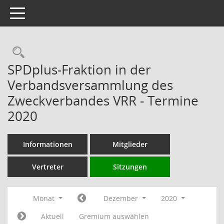
Toggle navigation
Rechercheauswahl
SPDplus-Fraktion in der
Verbandsversammlung des
Zweckverbandes VRR - Termine
2020
Informationen
Mitglieder
Vertreter
Sitzungen
Monat
Dezember
2020
Aktuell
Gremium auswählen