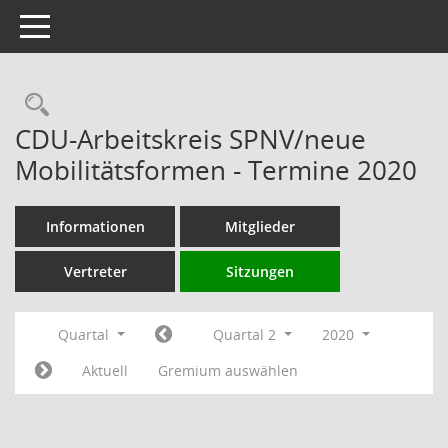
Toggle navigation
Rechercheauswahl
CDU-Arbeitskreis SPNV/neue
Mobilitätsformen - Termine 2020
Informationen
Mitglieder
Vertreter
Sitzungen
Quartal
Quartal 2
2020
Aktuell
Gremium auswählen