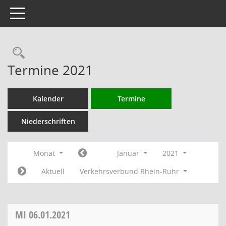
Toggle navigation
Rechercheauswahl
Termine 2021
Kalender
Termine
Niederschriften
Monat
Januar
2021
Aktuell
Verkehrsverbund Rhein-Ruhr
MI
06.01.2021