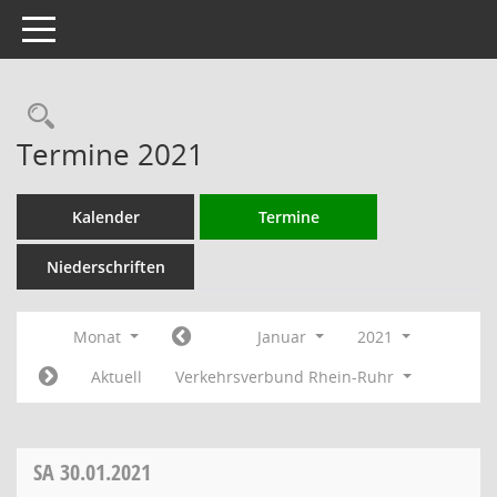
Toggle navigation
Rechercheauswahl
Termine 2021
Kalender
Termine
Niederschriften
Monat
Januar
2021
Aktuell
Verkehrsverbund Rhein-Ruhr
SA
30.01.2021