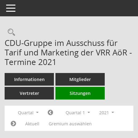
Toggle navigation
Rechercheauswahl
CDU-Gruppe im Ausschuss für
Tarif und Marketing der VRR AöR -
Termine 2021
Informationen
Mitglieder
Vertreter
Sitzungen
Quartal
Quartal 1
2021
Aktuell
Gremium auswählen