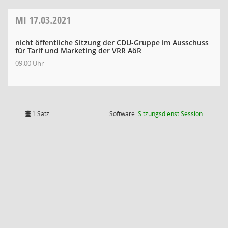
MI
17.03.2021
nicht öffentliche Sitzung der CDU-Gruppe im Ausschuss
für Tarif und Marketing der VRR AöR
09:00 Uhr
(Wird in
1 Satz
Software:
Sitzungsdienst
Session