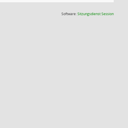
(Wird in
Software:
Sitzungsdienst
Session