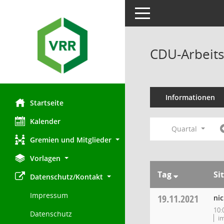
Toggle navigation
CDU-Arbeits
Informationen
Startseite
Kalender
Quartal
Gremien und Mitglieder
Vorlagen
Tag
Si
Datenschutz/Kontakt
Impressum
19.11.2021
ni
10:
Datenschutz
i