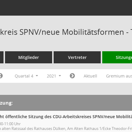
kreis SPNV/neue Mobilitätsformen -
Mitglieder
Vertreter
Sitzung
Quartal 4
2021
Aktuell
Gremium au
tzung:
cht öffentliche Sitzung des CDU-Arbeitskreises SPNV/neue Mobili
00-11:00 Uhr
m alten Ratssaal des Rathauses Dülken, Am Alten Rathaus 1/Ecke Theodor-Fri