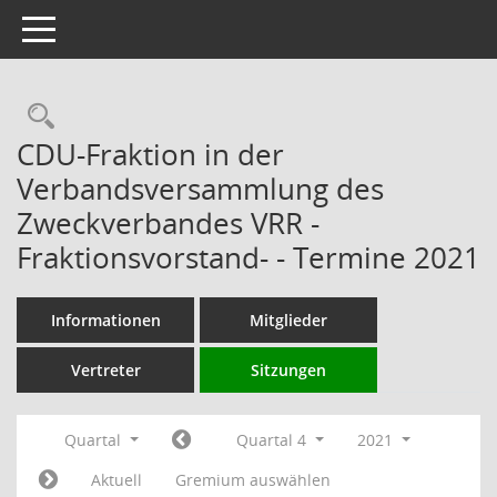
Toggle navigation
Rechercheauswahl
CDU-Fraktion in der
Verbandsversammlung des
Zweckverbandes VRR -
Fraktionsvorstand- - Termine 2021
Informationen
Mitglieder
Vertreter
Sitzungen
Quartal
Quartal 4
2021
Aktuell
Gremium auswählen