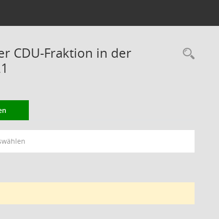
er CDU-Fraktion in der
Rec
21
en
swählen