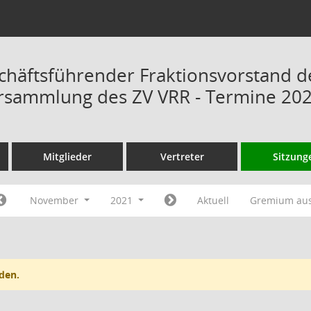
chäftsführender Fraktionsvorstand d
rsammlung des ZV VRR - Termine 20
Mitglieder
Vertreter
Sitzung
November
2021
Aktuell
Gremium au
den.