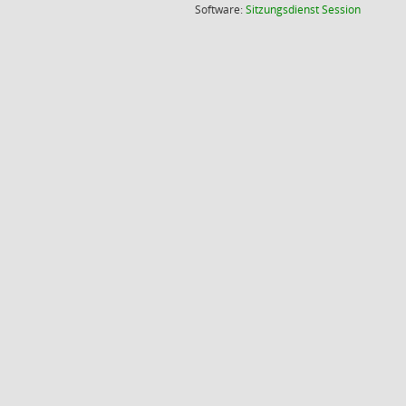
(Wird in
Software:
Sitzungsdienst
Session