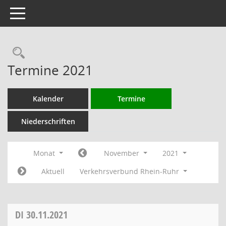
Toggle navigation
Rechercheauswahl
Termine 2021
Kalender
Termine
Niederschriften
Monat
November
2021
Aktuell
Verkehrsverbund Rhein-Ruhr
DI
30.11.2021