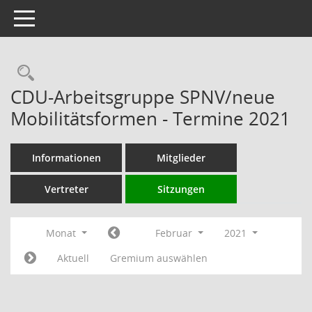
Toggle navigation
Rechercheauswahl
CDU-Arbeitsgruppe SPNV/neue
Mobilitätsformen - Termine 2021
Informationen
Mitglieder
Vertreter
Sitzungen
Monat
Februar
2021
Aktuell
Gremium auswählen