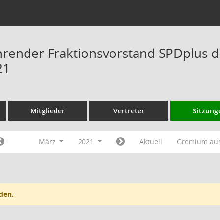
hrender Fraktionsvorstand SPDplus 
21
Mitglieder
Vertreter
Sitzung
März
2021
Aktuell
Gremium au
den.