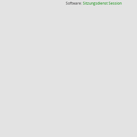
(Wird in
Software:
Sitzungsdienst
Session