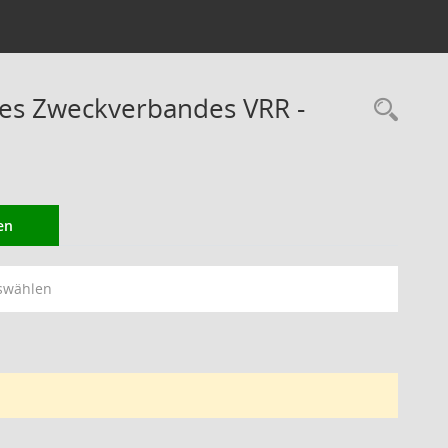
des Zweckverbandes VRR -
Rec
en
swählen