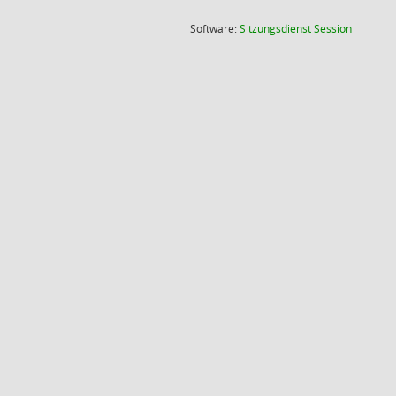
(Wird in
Software:
Sitzungsdienst
Session