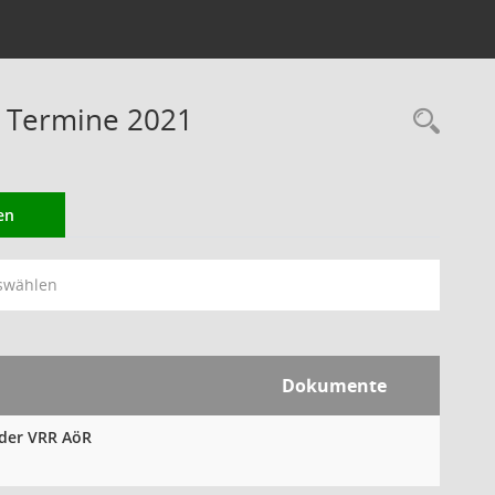
 Termine 2021
Rec
en
swählen
Dokumente
 der VRR AöR