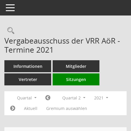
Toggle navigation
Rechercheauswahl
Vergabeausschuss der VRR AöR -
Termine 2021
Informationen
Mitglieder
Vertreter
Sitzungen
Quartal
Quartal 2
2021
Aktuell
Gremium auswählen