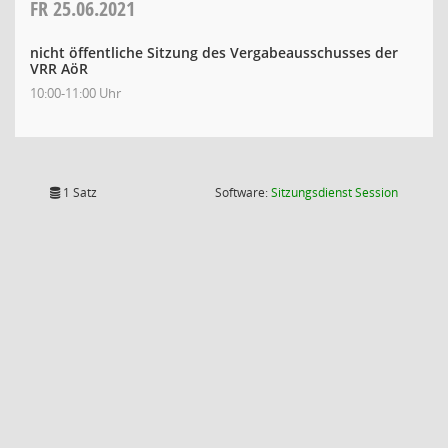
FR
25.06.2021
nicht öffentliche Sitzung des Vergabeausschusses der
VRR AöR
10:00-11:00 Uhr
(Wird in
1 Satz
Software:
Sitzungsdienst
Session