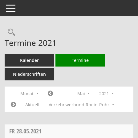
Toggle navigation
Rechercheauswahl
Termine 2021
Kalender
Termine
Niederschriften
Monat
Mai
2021
Aktuell
Verkehrsverbund Rhein-Ruhr
FR
28.05.2021