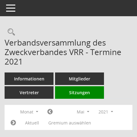
Toggle navigation
Rechercheauswahl
Verbandsversammlung des
Zweckverbandes VRR - Termine
2021
Informationen
Mitglieder
Vertreter
Sitzungen
Monat
Mai
2021
Aktuell
Gremium auswählen