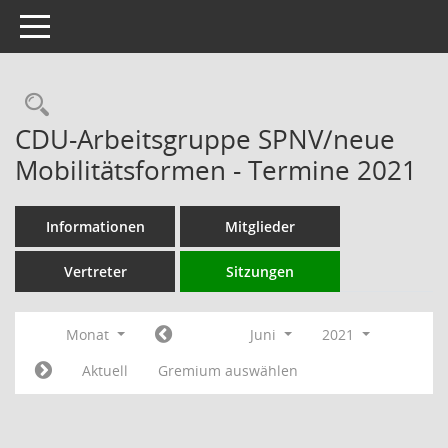
Toggle navigation
Rechercheauswahl
CDU-Arbeitsgruppe SPNV/neue
Mobilitätsformen - Termine 2021
Informationen
Mitglieder
Vertreter
Sitzungen
Monat
Juni
2021
Aktuell
Gremium auswählen