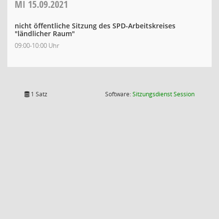
MI
15.09.2021
nicht öffentliche Sitzung des SPD-Arbeitskreises
"ländlicher Raum"
09:00-10:00 Uhr
(Wird in
1 Satz
Software:
Sitzungsdienst
Session