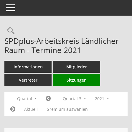
Toggle navigation
Rechercheauswahl
SPDplus-Arbeitskreis Ländlicher
Raum - Termine 2021
Informationen
Mitglieder
Vertreter
Sitzungen
Quartal
Quartal 3
2021
Aktuell
Gremium auswählen