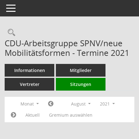
Toggle navigation
Rechercheauswahl
CDU-Arbeitsgruppe SPNV/neue
Mobilitätsformen - Termine 2021
Informationen
Mitglieder
Vertreter
Sitzungen
Monat
August
2021
Aktuell
Gremium auswählen