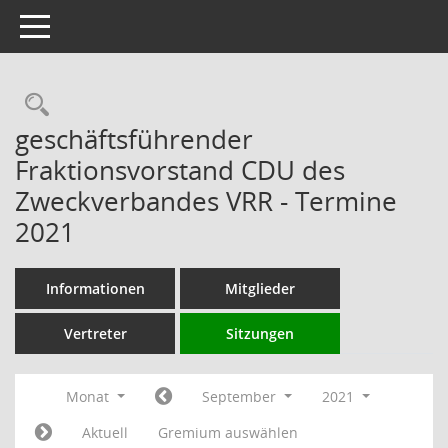
Toggle navigation
Rechercheauswahl
geschäftsführender
Fraktionsvorstand CDU des
Zweckverbandes VRR - Termine
2021
Informationen
Mitglieder
Vertreter
Sitzungen
Monat
September
2021
Aktuell
Gremium auswählen