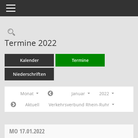
Toggle navigation
Rechercheauswahl
Termine 2022
Kalender
Termine
Niederschriften
Monat
Januar
2022
Aktuell
Verkehrsverbund Rhein-Ruhr
MO
17.01.2022