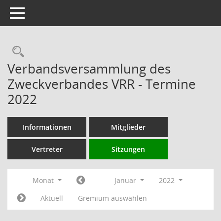
Toggle navigation
Rechercheauswahl
Verbandsversammlung des
Zweckverbandes VRR - Termine
2022
Informationen
Mitglieder
Vertreter
Sitzungen
Monat
Januar
2022
Aktuell
Gremium auswählen